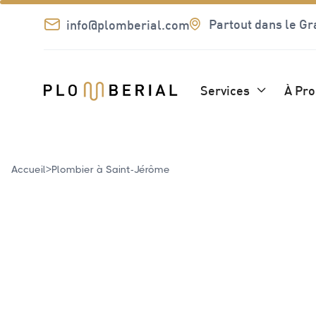

Partout dans le G
info@plomberial.com

Services
À Pr

>
Accueil
Plombier à Saint-Jérôme